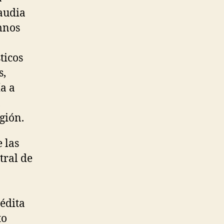
laudia
umnos
ticos
s,
ía a
,
gión.
 las
tral de
nédita
to