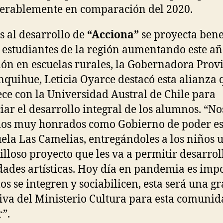
erablemente en comparación del 2020.
s al desarrollo de
“Acciona”
se proyecta bene
 estudiantes de la región aumentando este añ
ión en escuelas rurales, la Gobernadora Prov
nquihue, Leticia Oyarce destacó esta alianza 
ece con la Universidad Austral de Chile para
iar el desarrollo integral de los alumnos. “No
os muy honrados como Gobierno de poder es
uela Las Camelias, entregándoles a los niños 
lloso proyecto que les va a permitir desarrol
dades artísticas. Hoy día en pandemia es imp
los se integren y sociabilicen, esta será una g
tiva del Ministerio Cultura para esta comuni
r”.