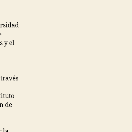
ersidad
e
s y el
 través
ituto
ón de
r la