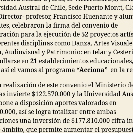
sidad Austral de Chile, Sede Puerto Montt, C
l Director- profesor, Francisco Huenante y al
ntes, celebraron la firma del convenio de
ración para la ejecución de
52
proyectos artís
erentes disciplinas como Danza, Artes Visuale
, Audiovisual y Patrimonio: en telar y Cester
ollarse en
21
establecimientos educacionales
así el vamos al programa
“Acciona”
en la re
a realización de este convenio el Ministerio de
as invierte $122.570.000 y la Universidad Aus
 pone a disposición aportes valorados en
0.000, así se logra totalizar entre ambas
uciones una inversión de $177.810.000 cifra i
e ámbito, que permite aumentar el presupues