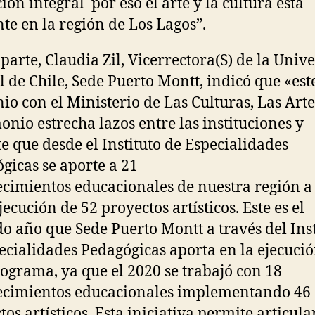
ión integral por eso el arte y la cultura está
te en la región de Los Lagos”.
 parte, Claudia Zil, Vicerrectora(S) de la Univ
l de Chile, Sede Puerto Montt, indicó que «est
io con el Ministerio de Las Culturas, Las Arte
onio estrecha lazos entre las instituciones y
e que desde el Instituto de Especialidades
gicas se aporte a 21
ecimientos educacionales de nuestra región a
jecución de 52 proyectos artísticos. Este es el
o año que Sede Puerto Montt a través del Inst
ecialidades Pedagógicas aporta en la ejecuci
rograma, ya que el 2020 se trabajó con 18
ecimientos educacionales implementando 46
os artísticos. Esta iniciativa permite articula