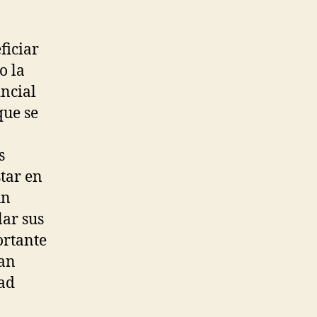
ficiar
o la
incial
que se
s
tar en
un
lar sus
ortante
ran
dad