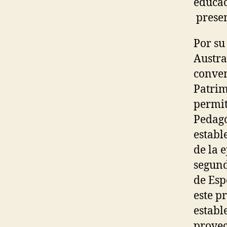
educac
presen
Por su
Austra
conven
Patrim
permit
Pedagó
establ
de la e
segund
de Esp
este p
establ
proyect