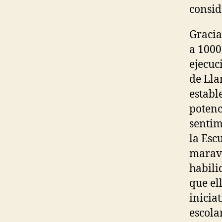
consid
Gracia
a 1000
ejecuc
de Lla
establ
potenc
sentim
la Esc
maravi
habili
que el
inicia
escola