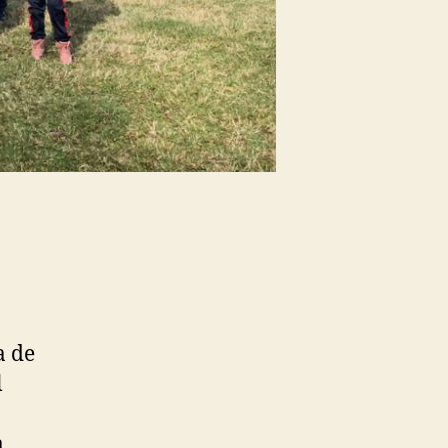
a de
l
a