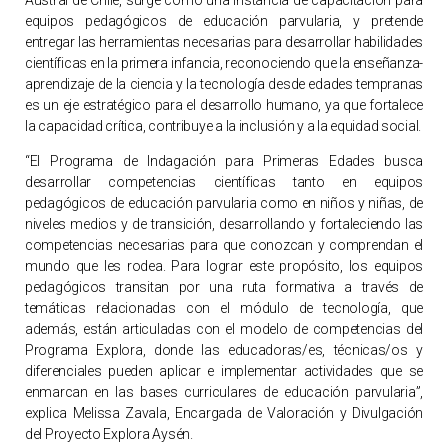
Austral de Chile, surge como una instancia de capacitación para
equipos pedagógicos de educación parvularia, y pretende
entregar las herramientas necesarias para desarrollar habilidades
científicas en la primera infancia, reconociendo que la enseñanza-
aprendizaje de la ciencia y la tecnología desde edades tempranas
es un eje estratégico para el desarrollo humano, ya que fortalece
la capacidad crítica, contribuye a la inclusión y a la equidad social.
“El Programa de Indagación para Primeras Edades busca
desarrollar competencias científicas tanto en equipos
pedagógicos de educación parvularia como en niños y niñas, de
niveles medios y de transición, desarrollando y fortaleciendo las
competencias necesarias para que conozcan y comprendan el
mundo que les rodea. Para lograr este propósito, los equipos
pedagógicos transitan por una ruta formativa a través de
temáticas relacionadas con el módulo de tecnología, que
además, están articuladas con el modelo de competencias del
Programa Explora, donde las educadoras/es, técnicas/os y
diferenciales pueden aplicar e implementar actividades que se
enmarcan en las bases curriculares de educación parvularia”,
explica Melissa Zavala, Encargada de Valoración y Divulgación
del Proyecto Explora Aysén.