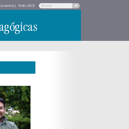
onvenios |
Web UACh