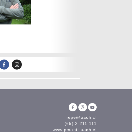
iepe@uach.cl
(65) 2 211 111
www.pmontt.uach.cl