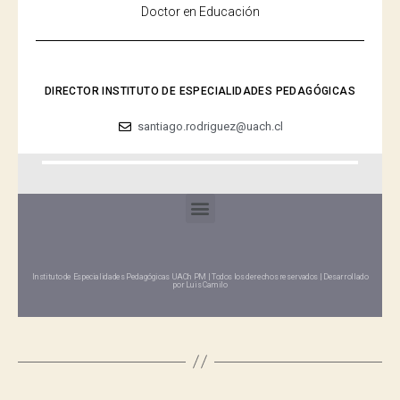
Doctor en Educación
DIRECTOR INSTITUTO DE ESPECIALIDADES PEDAGÓGICAS
santiago.rodriguez@uach.cl
Instituto de Especialidades Pedagógicas UACh PM | Todos los derechos reservados | Desarrollado
por Luis Camilo