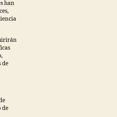
es han
ces,
ciencia
uirirán
icas
o,
s de
 de
o de