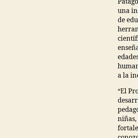
Patago
una in
de edu
herram
cientí
enseña
edades
humano
a la in
“El Pr
desarr
pedagó
niñas,
fortal
conozc