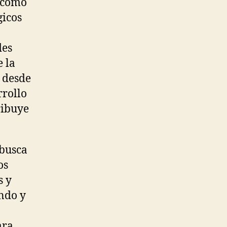
e como
gicos
des
e la
a desde
rrollo
ribuye
 busca
os
s y
ando y
ara