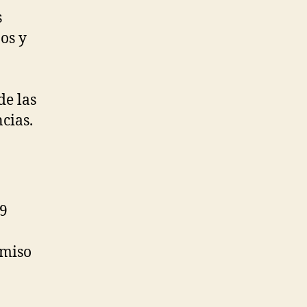
s
os y
de las
cias.
59
omiso