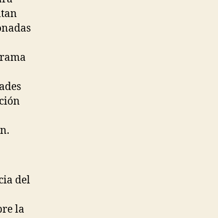
itan
ionadas
ograma
dades
ción
n.
cia del
bre la