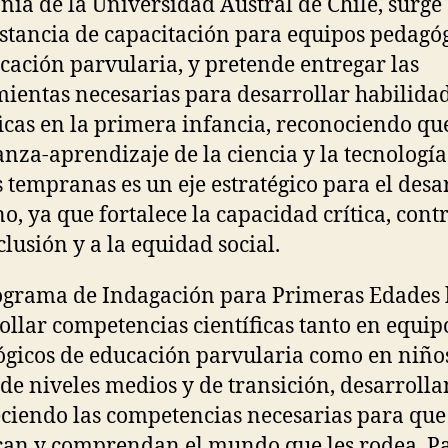
nia de la Universidad Austral de Chile, surg
stancia de capacitación para equipos pedagó
cación parvularia, y pretende entregar las
ientas necesarias para desarrollar habilida
ficas en la primera infancia, reconociendo qu
nza-aprendizaje de la ciencia y la tecnologí
 tempranas es un eje estratégico para el desa
, ya que fortalece la capacidad crítica, cont
clusión y a la equidad social.
ograma de Indagación para Primeras Edades
ollar competencias científicas tanto en equip
gicos de educación parvularia como en niño
 de niveles medios y de transición, desarroll
eciendo las competencias necesarias para que
an y comprendan el mundo que les rodea. P