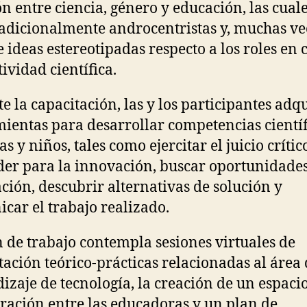
ón entre ciencia, género y educación, las cual
radicionalmente androcentristas y, muchas ve
 ideas estereotipadas respecto a los roles en 
tividad científica.
e la capacitación, las y los participantes adq
ientas para desarrollar competencias científ
s y niños, tales como ejercitar el juicio crític
er para la innovación, buscar oportunidade
ción, descubrir alternativas de solución y
car el trabajo realizado.
n de trabajo contempla sesiones virtuales de
tación teórico-prácticas relacionadas al área
izaje de tecnología, la creación de un espaci
ración entre las educadoras y un plan de