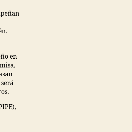
empeñan
én.
eño en
emisa,
basan
 será
os.
PIPE),