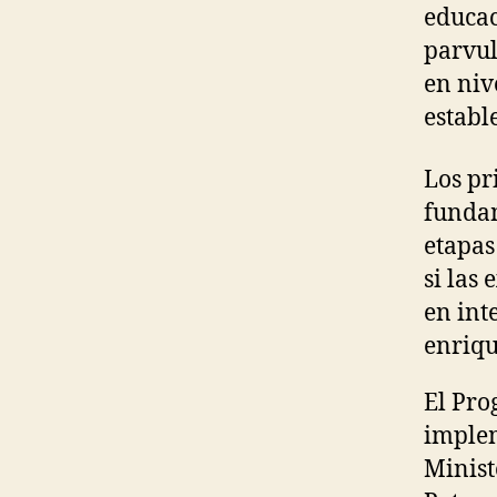
educac
parvul
en niv
establ
Los pr
fundam
etapas
si las
en int
enriqu
El Pro
implem
Minist