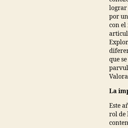
lograr
por un
con el
articu
Explor
difere
que se
parvul
Valora
La im
Este a
rol de
conten