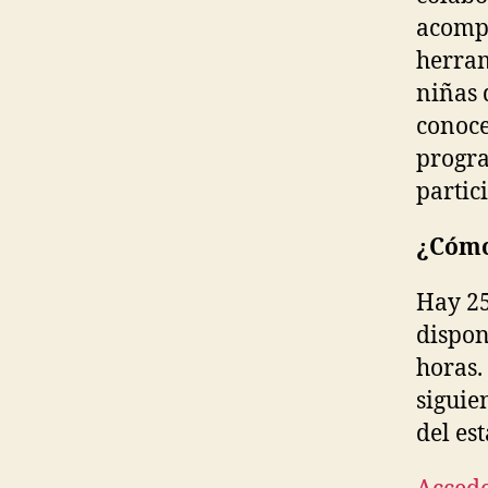
acomp
herram
niñas 
conoce
progra
partic
¿Cómo
Hay 25
dispon
horas.
siguie
del es