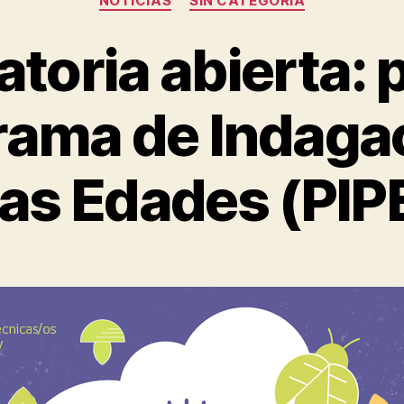
NOTICIAS
SIN CATEGORÍA
toria abierta: p
rama de Indaga
as Edades (PIP