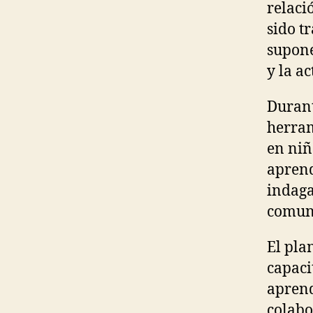
relaci
sido t
supone
y la ac
Durant
herram
en niña
aprend
indaga
comuni
El pla
capaci
aprend
colabo